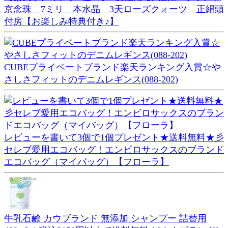
京念珠 7ミリ 本水晶 3天ローズクォーツ 正絹頭
付房【お楽しみ特典付き♪】
CUBEプライベートブランド楽天ランキング入賞☆や
さしさフィットのデニムレギンス(088-202)
レビューを書いて3個で1個プレゼント★送料無料★彡
セレブ愛用エコバッグ！エンビロサックスのブランド
エコバッグ（マイバッグ）【フローラ】
牛乳石鹸 カウブランド 無添加 シャンプー 詰替用