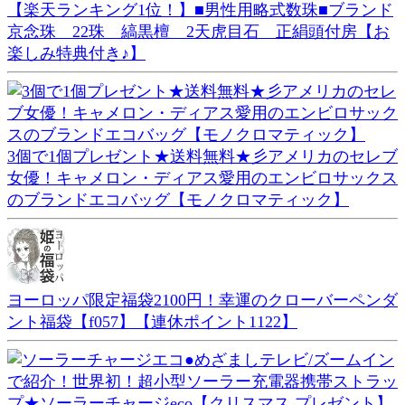
【楽天ランキング1位！】■男性用略式数珠■ブランド
京念珠 22珠 縞黒檀 2天虎目石 正絹頭付房【お
楽しみ特典付き♪】
3個で1個プレゼント★送料無料★彡アメリカのセレブ
女優！キャメロン・ディアス愛用のエンビロサックス
のブランドエコバッグ【モノクロマティック】
ヨーロッパ限定福袋2100円！幸運のクローバーペンダ
ント福袋【f057】【連休ポイント1122】