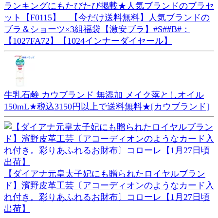
ランキングにもたびたび掲載★人気ブランドのブラセ
ット【F0115】 【今だけ送料無料】人気ブランドの
ブラ＆ショーツ×3組福袋【激安ブラ】#S##B#：
【1027FA72】【1024インナーダイセール】
牛乳石鹸 カウブランド 無添加 メイク落としオイル
150mL★税込3150円以上で送料無料★[カウブランド]
【ダイアナ元皇太子妃にも贈られたロイヤルブラン
ド】濱野皮革工芸〔アコーディオンのようなカード入
れ付き。彩りあふれるお財布〕コローレ【1月27日頃
出荷】