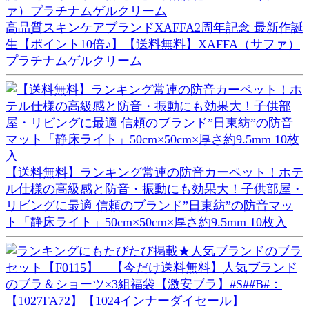
高品質スキンケアブランドXAFFA2周年記念 最新作誕
生【ポイント10倍♪】【送料無料】XAFFA（サファ）
プラチナムゲルクリーム
【送料無料】ランキング常連の防音カーペット！ホテ
ル仕様の高級感と防音・振動にも効果大！子供部屋・
リビングに最適 信頼のブランド”日東紡”の防音マッ
ト「静床ライト」50cm×50cm×厚さ約9.5mm 10枚入