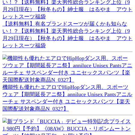
【送料無料】有名ブランドスーツが届くかも知らな
い！？【送料無料】楽天男性総合ランキング上位（9
月29日現在）【秋冬もの】紳士服 はるやま アウト
レットスーツ福袋
機能性も優れたエアロでHipHopダンス用、スポーツ
ウェア【期間延長アニ祭】anniluce Unisex Pantsアニル
ーチェ サスペンダー付き ユニセックスパンツ【楽天
国際配送対象商品N_0327】