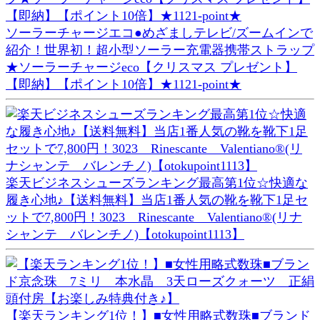
ソーラーチャージエコ●めざましテレビ/ズームインで
紹介！世界初！超小型ソーラー充電器携帯ストラップ
★ソーラーチャージeco【クリスマス プレゼント】
【即納】【ポイント10倍】★1121-point★
楽天ビジネスシューズランキング最高第1位☆快適な
履き心地♪【送料無料】当店1番人気の靴を靴下1足セ
ットで7,800円！3023 Rinescante Valentiano®(リナ
シャンテ バレンチノ)【otokupoint1113】
【楽天ランキング1位！】■女性用略式数珠■ブランド