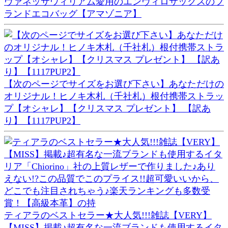
ヴァネッサウィリアム愛用のエンヴィロサックスのブ
ランドエコバッグ【アマゾニア】
【次のページでサイズをお選び下さい】あなただけの
オリジナル！ヒノキ木札（千社札）根付携帯ストラッ
プ【オシャレ】【クリスマス プレゼント】 【訳あ
り】【1117PUP2】
ティアラのベストセラー★大人気!!!雑誌【VERY】
【MISS】掲載♪超有名な一流ブランドも使用するイタ