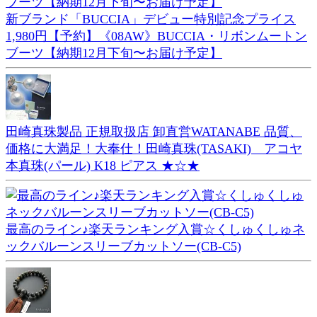
新ブランド「BUCCIA」デビュー特別記念プライス
1,980円【予約】《08AW》BUCCIA・リボンムートン
ブーツ【納期12月下旬〜お届け予定】
田崎真珠製品 正規取扱店 卸直営WATANABE 品質、
価格に大満足！大奉仕！田崎真珠(TASAKI) アコヤ
本真珠(パール) K18 ピアス ★☆★
最高のライン♪楽天ランキング入賞☆くしゅくしゅネ
ックバルーンスリーブカットソー(CB-C5)