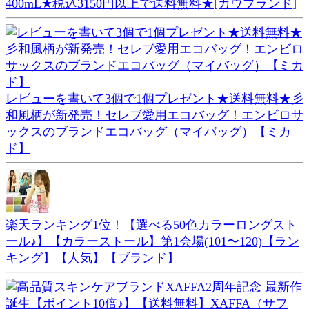
400mL★税込3150円以上で送料無料★[カウブランド]
レビューを書いて3個で1個プレゼント★送料無料★彡
和風柄が新発売！セレブ愛用エコバッグ！エンビロサ
ックスのブランドエコバッグ（マイバッグ）【ミカ
ド】
楽天ランキング1位！【選べる50色カラーロングスト
ール♪】【カラーストール】第1会場(101〜120)【ラン
キング】【人気】【ブランド】