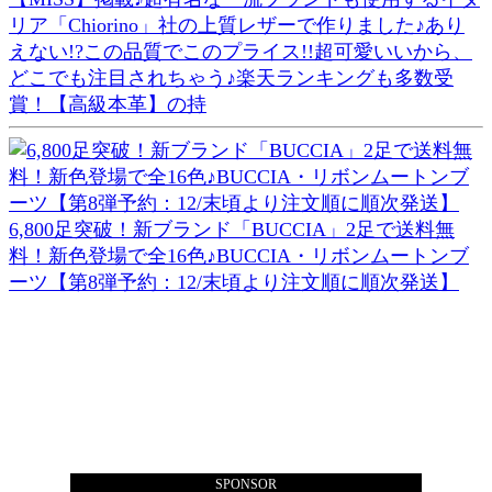
リア「Chiorino」社の上質レザーで作りました♪あり
えない!?この品質でこのプライス!!超可愛いいから、
どこでも注目されちゃう♪楽天ランキングも多数受
賞！【高級本革】の持
6,800足突破！新ブランド「BUCCIA」2足で送料無
料！新色登場で全16色♪BUCCIA・リボンムートンブ
ーツ【第8弾予約：12/末頃より注文順に順次発送】
SPONSOR