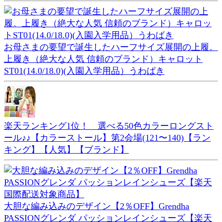
お母さまの要望で誕生したハーフサイズ展開の上履。
上履き（絶大な人気 信頼のブランド）キャロット
ST01(14.0/18.0)(入園入学用品）うわばき
楽天ランキング1位！ 選べる50色カラーロングスト
ール♪♪【カラーストール】第2会場(121〜140)【ラン
キング】【人気】【ブランド】
大胆な編み込みのデザイン【2％OFF】Grendha
PASSIONグレンダ パッションレインシューズ【楽天