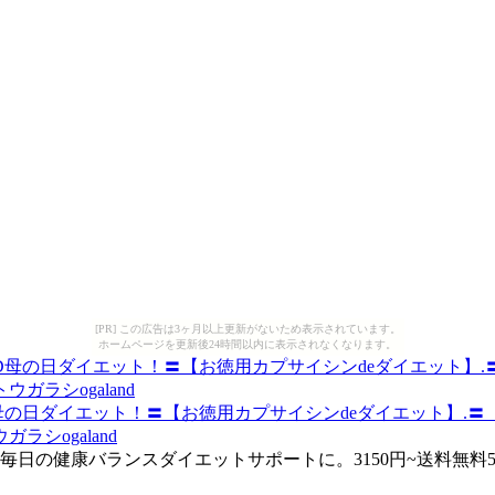
[PR] この広告は3ヶ月以上更新がないため表示されています。
ホームページを更新後24時間以内に表示されなくなります。
母の日ダイエット！〓【お徳用カプサイシンdeダイエット】.〓
シogaland
で、毎日の健康バランスダイエットサポートに。3150円~送料無料