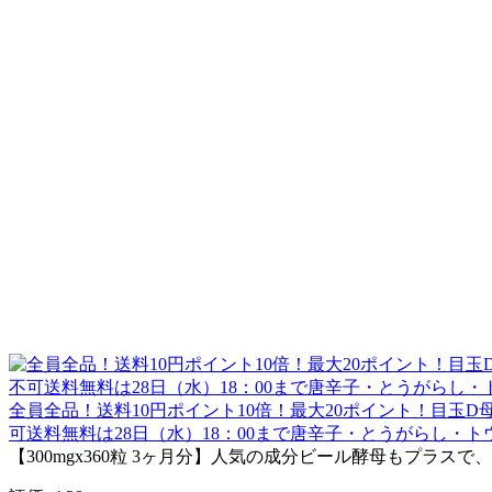
全員全品！送料10円ポイント10倍！最大20ポイント！目玉D
可送料無料は28日（水）18：00まで唐辛子・とうがらし・トウガラ
【300mgx360粒 3ヶ月分】人気の成分ビール酵母もプラス