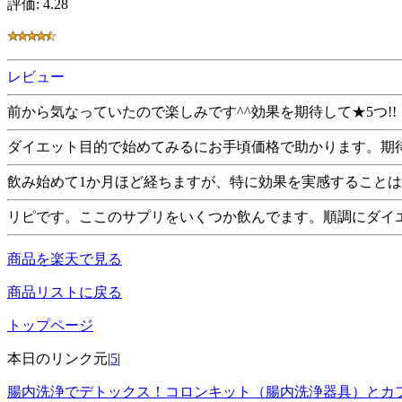
評価: 4.28
レビュー
前から気なっていたので楽しみです^^効果を期待して★5つ!!
ダイエット目的で始めてみるにお手頃価格で助かります。期
飲み始めて1か月ほど経ちますが、特に効果を実感すること
リピです。ここのサプリをいくつか飲んでます。順調にダイ
商品を楽天で見る
商品リストに戻る
トップページ
本日のリンク元|
5
|
腸内洗浄でデトックス！コロンキット（腸内洗浄器具）とカフ