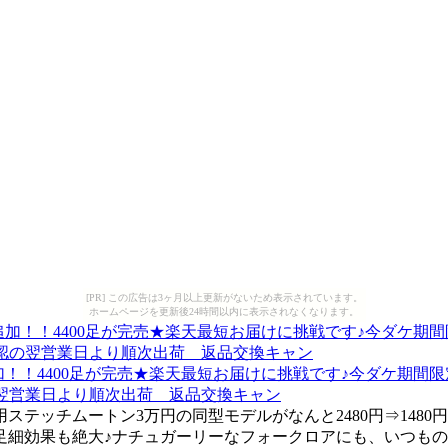
[PR] この広告は3ヶ月以上更新がないため表示されています。
ホームページを更新後24時間以内に表示されなくなります。
円!新色追加！！4400足が完売★楽天最短お届けに挑戦です♪今ダケ
の翌営業日より順次出荷 返品交換キャン
テッチムートン3万円の同型モデルがなんと2480円⇒148
足細効果も絶大♪ナチュガーリーなフォークロアにも、いつもの