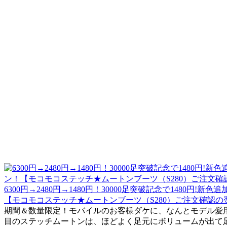
6300円→2480円→1480円！30000足突破記念で1480
【モコモコステッチ★ムートンブーツ（S280）ご注文確認
期間＆数量限定！モバイルのお客様ダケに、なんとモデル愛用ス
目のステッチムートンは、ほどよく足元にボリュームが出て