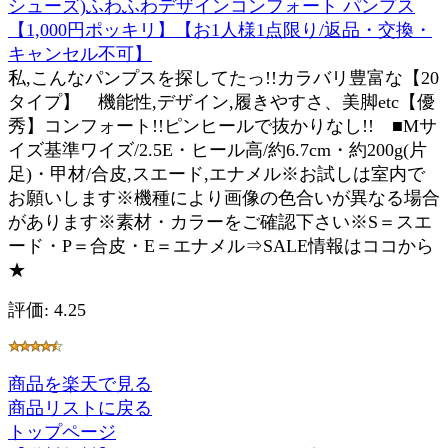
シューズ)ふわふわデザインコンフォート パンプス
【1,000円ポッキリ】【お1人様1点限り/返品・交換・
キャンセル不可】
私,こんなパンプスを探してたっ!!カラバリ豊富な【20
タイプ】 機能性,デザイン,履きやすさ、美脚etc【優
秀】コンフォート!!ピンヒールで抜かりなし!! ■Mサ
イズ基準ワイズ/2.5E・ヒール高/約6.7cm・約200g(片
足)・甲材/合皮,スエード,エナメル※お試しは室内で
お願いします※機種により画像の色合いが異なる場合
があります※素材・カラーをご確認下さい※S＝スエ
ード・P＝合皮・E＝エナメル⇒SALE情報はココから
★
評価: 4.25
商品を楽天で見る
商品リストに戻る
トップページ