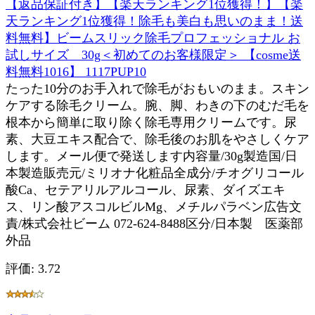
【返品保証付き】【楽天ランキング1位獲得！】【楽
天ランキング1位獲得！除毛も美白も思いのまま！送
料無料】ビームスリック除毛プロフェッショナル お
試しサイズ 30g＜初めてのお客様限定＞ 【cosme送
料無料1016】 1117PUP10
たった10分のお手入れで除毛がおもいのまま。スキン
ケアする除毛クリーム。腕、脚、わきの下のむだ毛を
根本から簡単に取り除く除毛専用クリームです。尿
素、大豆エキス配合で、除毛後のお肌をやさしくケア
します。メール便で発送します内容量/30g製造国/日
本製造販売元/ミリオナ化粧品全成分/チオグリコール
酸Ca、セテアリルアルコール、尿素、ダイズエキ
ス、リン酸アスコルビルMg、メチルパラベン広告文
責/株式会社ビーム 072-624-8488区分/日本製 医薬部
外品
評価: 3.72