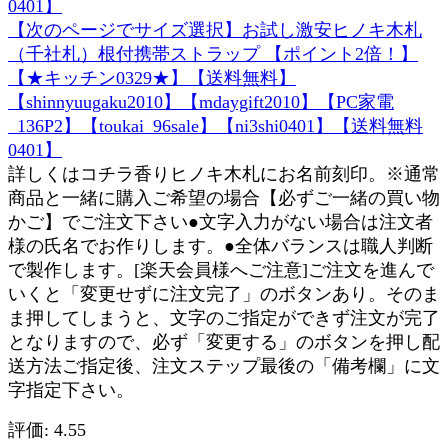
【次のページでサイズ選択】お試し激安ヒノキ木札
（千社札）根付携帯ストラップ 【ポイント2倍！】
【★キッチン0329★】【送料無料】
【shinnyuugaku2010】【mdaygift2010】【PC家電
_136P2】【toukai_96sale】【ni3shi0401】【送料無料
0401】
詳しくはコチラ香りヒノキ木札にお名前刻印。※通常
商品と一緒に購入ご希望の場合【必ずご一緒の買い物
かご】でご注文下さい●文字入力がない場合は注文者
様の氏名でお作りします。●全体バランスは職人判断
で製作します。[楽天会員様へご注意]ご注文を進んで
いくと「変更せずに注文完了」のボタンあり。そのま
ま押してしまうと、文字のご指定ができず注文が完了
となりますので、必ず「変更する」のボタンを押し配
送方法ご指定後、注文ステップ最後の「備考欄」に文
字指定下さい。
評価: 4.55