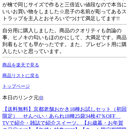
が檜で同じサイズで作ると三倍近い値段なので本当に
いいお買い物をしました☆息子の名前が彫ってあるス
トラップを主人とおそろいでつけて満足してます!!
自分用に購入しました。商品のクオリティも勿論の
事、ヒノキの匂いもほのかにして、大満足です。商品
到着もとても早かったです。また、プレゼント用に購
入したいと思っています。
商品を楽天で見る
商品リストに戻る
トップページ
本日のリンク元|
0
|
【送料無料】京都老舗おかき18種お試しセット（初回
限定） せんべい・あられ18種25袋34枚47％OFF
TVで紹介・雑誌で紹介スイーツ。【お歳暮・お年賀