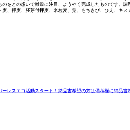
のをとの想いで雑穀に注目、ようやく完成したものです。調理
ハト麦、押麦、胚芽付押麦、米粒麦、粟、もちきび、ひえ、キ
パーレスエコ活動スタート！納品書希望の方は備考欄に納品書希