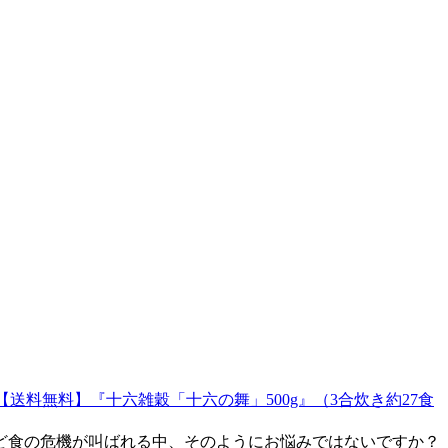
【送料無料】『十六雑穀「十六の舞」500g』（3合炊き約27食
ど食の危機が叫ばれる中、そのようにお悩みではないですか？