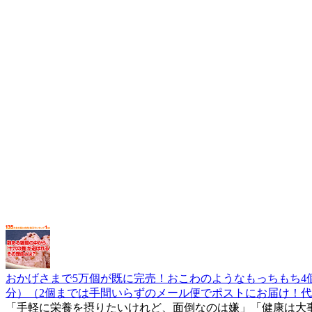
おかげさまで5万個が既に完売！おこわのようなもっちもち4個購
分）（2個までは手間いらずのメール便でポストにお届け！代引き不可
「手軽に栄養を摂りたいけれど、面倒なのは嫌」「健康は大