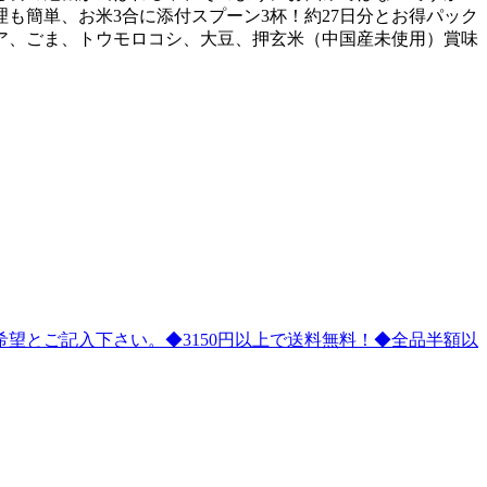
も簡単、お米3合に添付スプーン3杯！約27日分とお得パック
ヌア、ごま、トウモロコシ、大豆、押玄米（中国産未使用）賞味
望とご記入下さい。◆3150円以上で送料無料！◆全品半額以