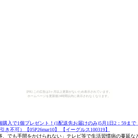
[PR] この広告は3ヶ月以上更新がないため表示されています。
ホームページを更新後24時間以内に表示されなくなります。
入で1個プレゼント！(1配送先お届けのみ)5月1日2：59まで
）【05P26mar10】 【イーグルス100319】
事、でも手間をかけられない」テレビ等で生活習慣病の蔓延な