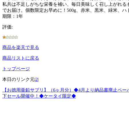
私共は不足しがちな栄養を補い、毎日美味しく召し上がれるも
でお届け。個数限定お早めに！500g、赤米、黒米、緑米、
期限：1年
評価:
商品を楽天で見る
商品リストに戻る
トップページ
本日のリンク元|
2
|
【お徳用亜鉛サプリ】（6ヶ月分）◆4月より納品書廃止ペー
下セール開催中！◆ケータイ限定◆