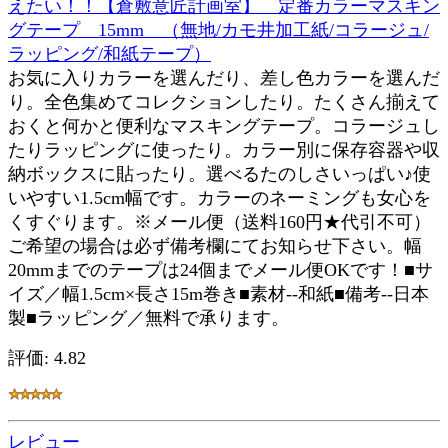
えたい！！【倉敷意匠計画室】 定番カラーマスキン
グテープ 15mm （無地/カモ井加工紙/コラージュ/
ラッピング/和紙テープ）
お気に入りカラーを選んだり、差し色カラーを選んだ
り。全色集めてコレクションしたり。たくさん揃えて
おくと何かと便利なマスキングテープ。コラージュし
たりラッピングに使ったり。カラー別に保存容器や収
納ボックスに貼ったり。選べるたのしさいっぱい♪使
いやすい1.5cm幅です。カラーのネーミングも女心を
くすぐります。※メール便（送料160円★代引不可）
ご希望の場合は必ず備考欄にてお知らせ下さい。幅
20mmまでのテープは24個までメール便OKです！■サ
イズ／幅1.5cm×長さ15m巻き■素材--和紙■備考--日本
製■ラッピング／無料で承ります。
評価: 4.82
レビュー