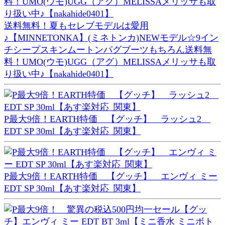
送料無料！夏もセレブモデルは愛用
♪【MINNETONKA】(ミネトンカ)NEWモデル☆9イン
チシープスキンムートンパグブーツもちろん送料無
料！UMO(ウモ)UGG（アグ）MELISSAメリッサも取
り扱い中♪【nakahide0401】
P最大9倍！EARTH特価 【グッチ】 ラッシュ2
EDT SP 30ml【あす楽対応_関東】
P最大9倍！EARTH特価 【グッチ】 エンヴィ ミー
EDT SP 30ml【あす楽対応_関東】