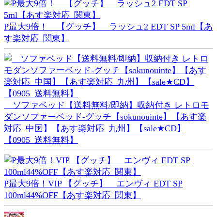
P最大9倍！ 【グッチ】 ラッシュ2 EDT SP 5ml【あ
す楽対応_関東】
ソファベッド【送料無料/即納】収納付き レトロモ
ダンソファーベッド-グッチ【sokunouinte】【あす楽
対応_中国】【あす楽対応_九州】【sale★CD】
【0905_送料無料】
P最大9倍！VIP 【グッチ】 エンヴィ EDT SP
100ml44%OFF【あす楽対応_関東】